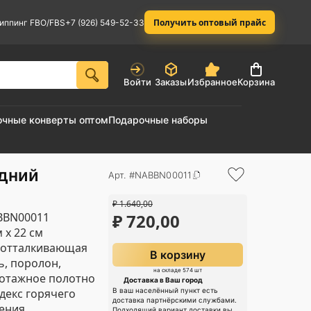
Получить оптовый прайс
иппинг FBO/FBS
+7 (926) 549-52-33
Войти
Заказы
Избранное
Корзина
очные конверты оптом
Подарочные наборы
одний
Арт. #NABBN00011
₽
1.640,00
BBN00011
₽
720,00
м х 22 см
оотталкивающая
В корзину
ь, поролон,
на складе 574 шт
отажное полотно
Доставка в Ваш город
декс горячего
В ваш населённый пункт есть
доставка партнёрскими службами.
ения
Подходящий вариант доставки вы