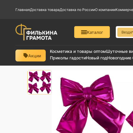
Главная
Доставка товара
Доставка по России
О компании
Коммерче
Везде
Каталог
Косметика и товары оптом
Шуточные в
Акции
Приколы гадости
Новый год
Новогодние