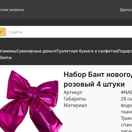
ские запросы
Дропш
итамины
Сувенирные деньги
Туалетная бумага и салфетки
Подар
 банты
Набор Бант новог
розовый 4 штуки
Артикул
#NA
Габариты
28 с
Материал
вод
ткан
Трик
спан
тисн