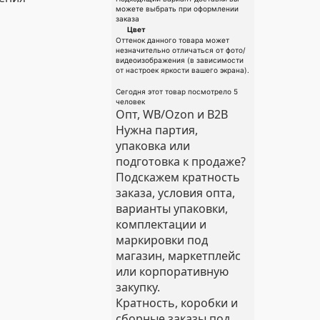
можете выбрать при оформлении
заказа
Цвет
Оттенок данного товара может
незначительно отличаться от фото/
видеоизображения (в зависимости
от настроек яркости вашего экрана).
Сегодня этот товар посмотрело 5
человек
Опт, WB/Ozon и B2B
Нужна партия,
упаковка или
подготовка к продаже?
Подскажем кратность
заказа, условия опта,
варианты упаковки,
комплектации и
маркировки под
магазин, маркетплейс
или корпоративную
закупку.
Кратность, коробки и
сборные заказы под