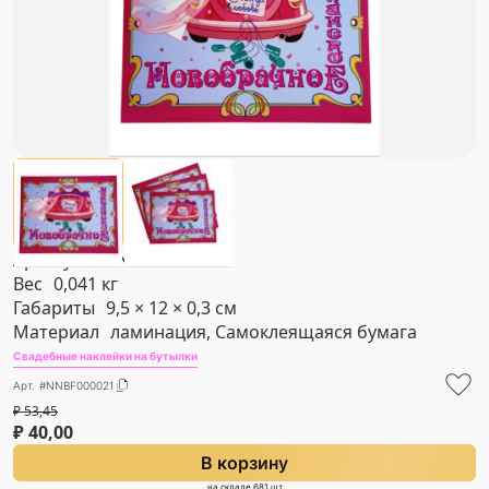
Артикул
#NNBF000021
Вес
0,041 кг
Габариты
9,5 × 12 × 0,3 см
Материал
ламинация, Самоклеящаяся бумага
Свадебные наклейки на бутылки
Арт. #NNBF000021
₽
53,45
₽
40,00
В корзину
на складе 681 шт