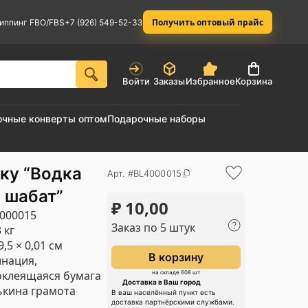
Получить оптовый прайс
иппинг FBO/FBS
+7 (926) 549-52-33
Войти
Заказы
Избранное
Корзина
очные конверты оптом
Подарочные наборы
ку “Водка
Арт. #BL4000015
 шабат”
₽
10,00
000015
Заказ по 5 штук
 кг
9,5 × 0,01 см
В корзину
нация,
клеящаяся бумага
на складе 608 шт
Доставка в Ваш город
кина грамота
В ваш населённый пункт есть
доставка партнёрскими службами.
1