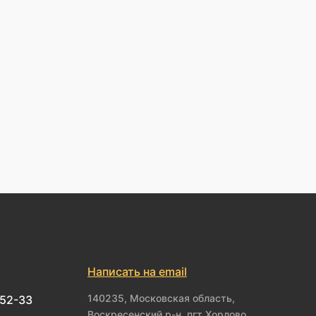
Написать на email
140235, Московская область,
-52-33
Воскресенский р-н, пгт Хорлово,