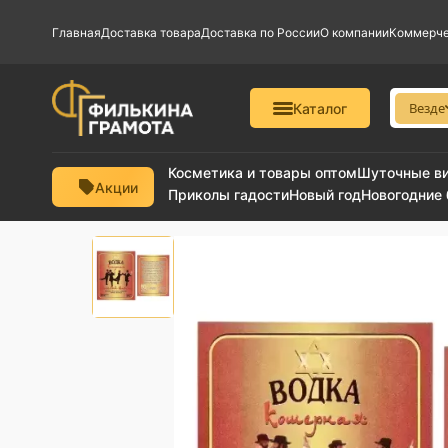
Главная
Доставка товара
Доставка по России
О компании
Коммерче
Везде
Каталог
Косметика и товары оптом
Шуточные в
Акции
Приколы гадости
Новый год
Новогодние