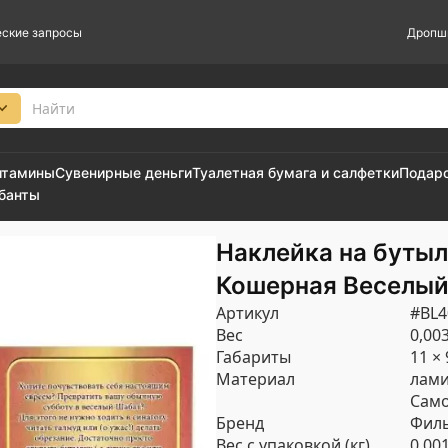
ские запросы
Дропш
итамины
Сувенирные деньги
Туалетная бумага и салфетки
Подар
 банты
Наклейка на бутыл
Кошерная Веселый
Артикул
#BL4
Вес
0,003
Габариты
11 × 
Материал
лами
Само
Бренд
Филь
Вес с упаковкой (кг)
0.00