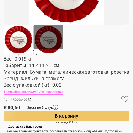
Артикул
#PZQ00406
Вес
0,019 кг
Габариты
14 × 11 × 1 см
Материал
Бумага, металлическая заготовка, розетка
Бренд
Филькина грамота
Вес с упаковкой (кг)
0.02
Значки Выпускникам
Почетные значки
Арт. #PZQ00406
₽
80,60
Заказ по 5 штук
В корзину
на складе 924 шт
Доставка в Ваш город
В ваш населённый пункт есть доставка партнёрскими службами. Подходящий