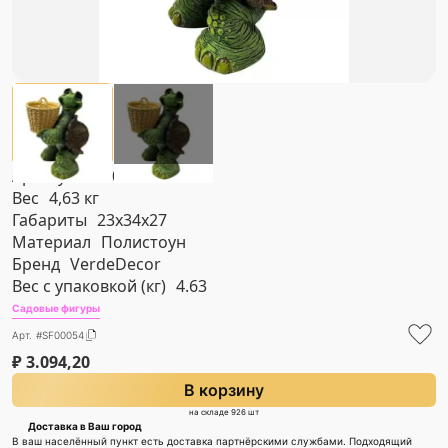
Артикул
#SF00054
Вес
4,63 кг
Габариты
23х34х27
Материал
Полистоун
Бренд
VerdeDecor
Вес с упаковкой (кг)
4.63
Садовые фигуры
Арт. #SF00054
₽
3.094,20
В корзину
на складе 926 шт
Доставка в Ваш город
В ваш населённый пункт есть доставка партнёрскими службами. Подходящий