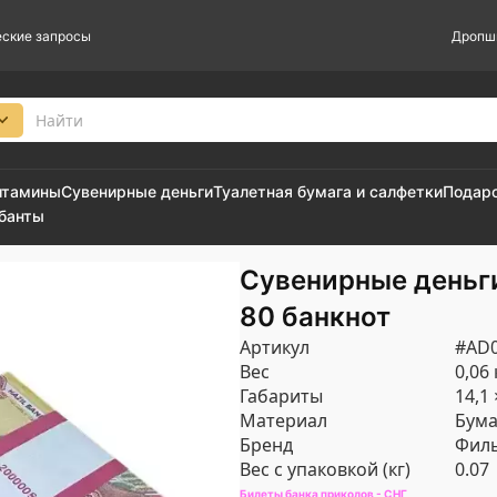
ские запросы
Дропш
итамины
Сувенирные деньги
Туалетная бумага и салфетки
Подар
 банты
Сувенирные деньги
80 банкнот
Артикул
#AD0
Вес
0,06 
Габариты
14,1 
Материал
Бума
Бренд
Филь
Вес с упаковкой (кг)
0.07
Билеты банка приколов - СНГ