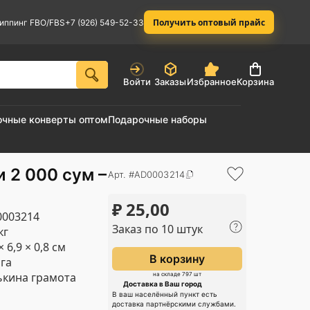
Получить оптовый прайс
иппинг FBO/FBS
+7 (926) 549-52-33
Войти
Заказы
Избранное
Корзина
очные конверты оптом
Подарочные наборы
 2 000 сум –
Арт. #AD0003214
₽
25,00
003214
Заказ по 10 штук
кг
× 6,9 × 0,8 см
В корзину
га
кина грамота
на складе 797 шт
Доставка в Ваш город
В ваш населённый пункт есть
доставка партнёрскими службами.