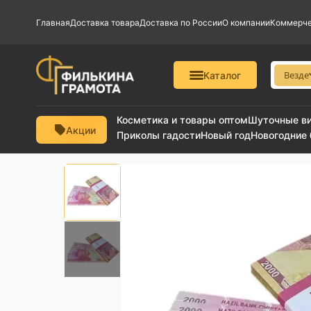
Главная
Доставка товара
Доставка по России
О компании
Коммерче
Везде
Каталог
Косметика и товары оптом
Шуточные в
Акции
Приколы гадости
Новый год
Новогодние