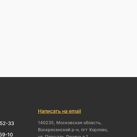
Написать на email
140235, Московская область,
-52-33
Воскресенский р-н, пгт Хорлово,
-59-10
ул. Площадь Ленина д.1