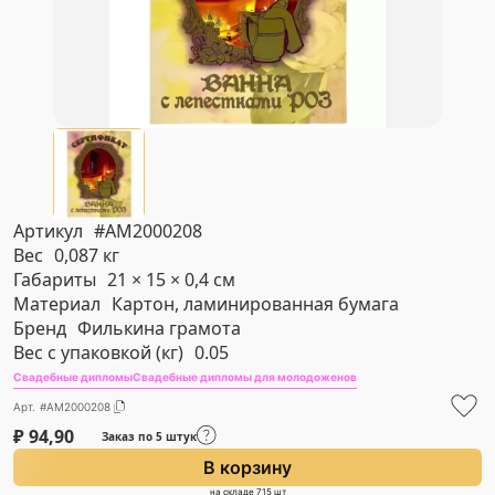
Артикул
#AM2000208
Вес
0,087 кг
Габариты
21 × 15 × 0,4 см
Материал
Картон, ламинированная бумага
Бренд
Филькина грамота
Вес с упаковкой (кг)
0.05
Свадебные дипломы
Свадебные дипломы для молодоженов
Арт. #AM2000208
₽
94,90
Заказ по 5 штук
В корзину
на складе 715 шт