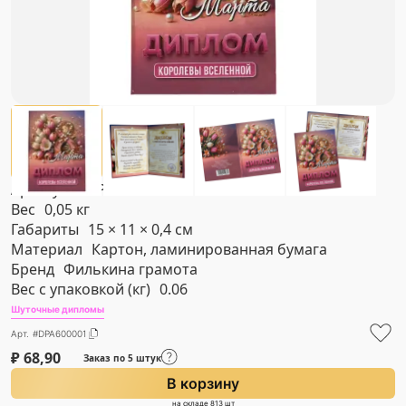
Артикул
#DPA600001
Вес
0,05 кг
Габариты
15 × 11 × 0,4 см
Материал
Картон, ламинированная бумага
Бренд
Филькина грамота
Вес с упаковкой (кг)
0.06
Шуточные дипломы
Арт. #DPA600001
₽
68,90
Заказ по 5 штук
В корзину
на складе 813 шт