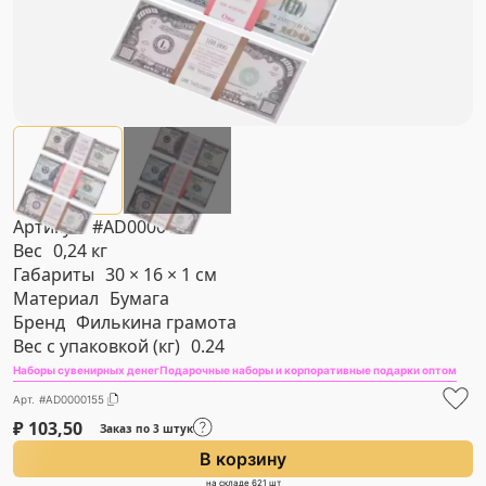
Артикул
#AD0000155
Вес
0,24 кг
Габариты
30 × 16 × 1 см
Материал
Бумага
Бренд
Филькина грамота
Вес с упаковкой (кг)
0.24
Наборы сувенирных денег
Подарочные наборы и корпоративные подарки оптом
Арт. #AD0000155
₽
103,50
Заказ по 3 штук
В корзину
на складе 621 шт