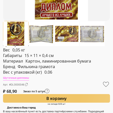
Артикул
#DL0000046
Вес
0,05 кг
Габариты
15 × 11 × 0,4 см
Материал
Картон, ламинированная бумага
Бренд
Филькина грамота
Вес с упаковкой (кг)
0.06
Шуточные дипломы
Арт. #DL0000046
₽
68,90
Заказ по 5 штук
В корзину
на складе 826 шт
Доставка в Ваш город
В ваш населённый пункт есть доставка партнёрскими службами. Подходящий