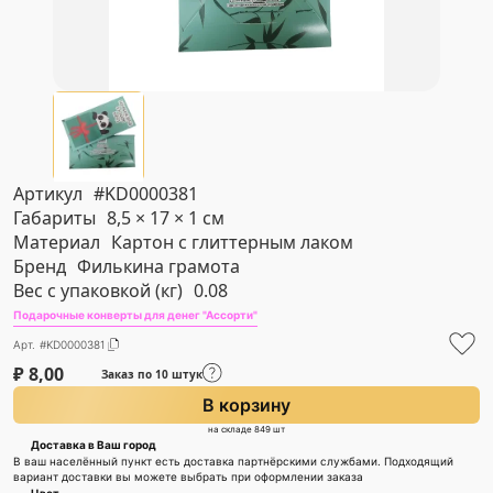
Артикул
#KD0000381
Габариты
8,5 × 17 × 1 см
Материал
Картон с глиттерным лаком
Бренд
Филькина грамота
Вес с упаковкой (кг)
0.08
Подарочные конверты для денег "Ассорти"
Арт. #KD0000381
₽
8,00
Заказ по 10 штук
В корзину
на складе 849 шт
Доставка в Ваш город
В ваш населённый пункт есть доставка партнёрскими службами. Подходящий
вариант доставки вы можете выбрать при оформлении заказа