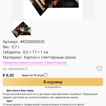
Артикул
#KD00000335
Вес
0,7 г
Габариты
8,5 × 17 × 1 см
Материал
Картон с глиттерным лаком
Подарочные конверты для денег "С Днем Рождения"
Арт. #KD00000335
₽
8,00
Заказ по 10 штук
В корзину
на складе 684 шт
Доставка в Ваш город
В ваш населённый пункт есть доставка партнёрскими службами. Подходящий
вариант доставки вы можете выбрать при оформлении заказа
Цвет
Оттенок данного товара может незначительно отличаться от фото/