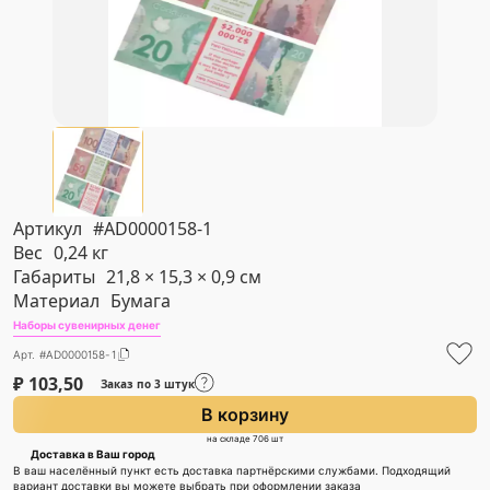
Артикул
#AD0000158-1
Вес
0,24 кг
Габариты
21,8 × 15,3 × 0,9 см
Материал
Бумага
Наборы сувенирных денег
Арт. #AD0000158-1
₽
103,50
Заказ по 3 штук
В корзину
на складе 706 шт
Доставка в Ваш город
В ваш населённый пункт есть доставка партнёрскими службами. Подходящий
вариант доставки вы можете выбрать при оформлении заказа