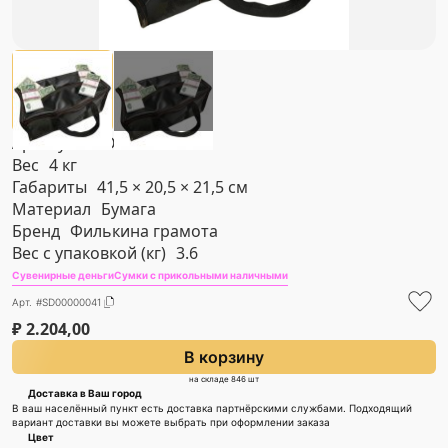
Артикул
#SD00000041
Вес
4 кг
Габариты
41,5 × 20,5 × 21,5 см
Материал
Бумага
Бренд
Филькина грамота
Вес с упаковкой (кг)
3.6
Сувенирные деньги
Сумки с прикольными наличными
Арт. #SD00000041
₽
2.204,00
В корзину
на складе 846 шт
Доставка в Ваш город
В ваш населённый пункт есть доставка партнёрскими службами. Подходящий
вариант доставки вы можете выбрать при оформлении заказа
Цвет