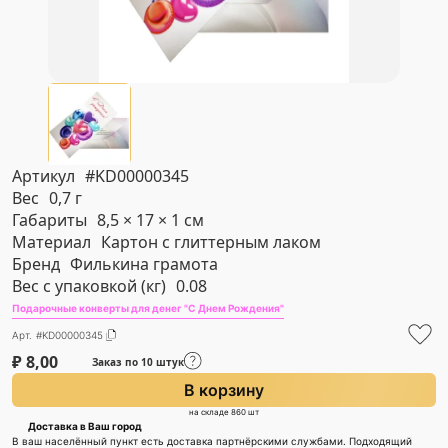
Артикул
#KD00000345
Вес
0,7 г
Габариты
8,5 × 17 × 1 см
Материал
Картон с глиттерным лаком
Бренд
Филькина грамота
Вес с упаковкой (кг)
0.08
Подарочные конверты для денег "С Днем Рождения"
Арт. #KD00000345
₽
8,00
Заказ по 10 штук
В корзину
на складе 860 шт
Доставка в Ваш город
В ваш населённый пункт есть доставка партнёрскими службами. Подходящий